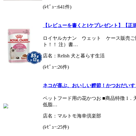
(ﾚﾋﾞｭｰ:641件)
【レビューを書くと1ケプレゼント】【正
ロイヤルカナン ウェット ケース販売ご
ト！！ 注）書…
店名：Relish 犬と暮らす生活
(ﾚﾋﾞｭｰ:26件)
ネコが喜ぶ、おいしい鰹節！かつおだいすき 
ペットフード用の花かつお ■商品特徴 1
低脂…
店名：マルトモ海幸倶楽部
(ﾚﾋﾞｭｰ:25件)