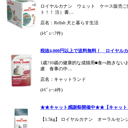
ロイヤルカナン ウェット ケース販売ご
ト！！ 注）書…
店名：Relish 犬と暮らす生活
(ﾚﾋﾞｭｰ:7件)
税抜4,000円以上で送料無料！ ロイヤルカ
1歳?10歳の健康的な成猫用■食べ飽きな
慮 食事の中…
店名：キャットランド
(ﾚﾋﾞｭｰ:4件)
★★キャット感謝祭開催中★★【キャット
【1.5kg】 ロイヤルカナン オーラルセン